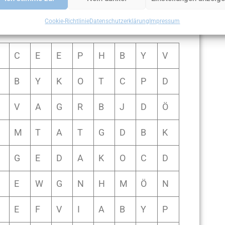
Cookie-Richtlinie
Datenschutzerklärung
Impressum
C
E
E
P
H
B
Y
V
B
Y
K
O
T
C
P
D
V
A
G
R
B
J
D
Ö
M
T
A
T
G
D
B
K
G
E
D
A
K
O
C
D
E
W
G
N
H
M
Ö
N
E
F
V
I
A
B
Y
P