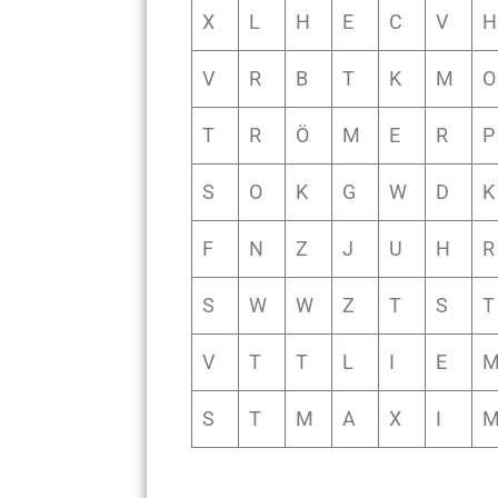
X
L
H
E
C
V
H
V
R
B
T
K
M
O
T
R
Ö
M
E
R
P
S
O
K
G
W
D
K
F
N
Z
J
U
H
R
S
W
W
Z
T
S
T
V
T
T
L
I
E
S
T
M
A
X
I