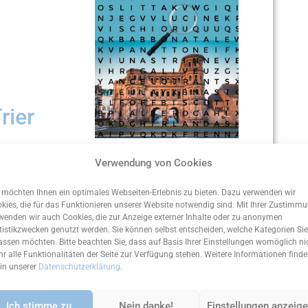
rier
Verwendung von Cookies
 Porta Nigra, Römerbrücke, Dom, Basilika,
 möchten Ihnen ein optimales Webseiten-Erlebnis zu bieten. Dazu verwenden wir
kies, die für das Funktionieren unserer Website notwendig sind. Mit Ihrer Zustimm
eyen
wenden wir auch Cookies, die zur Anzeige externer Inhalte oder zu anonymen
tistikzwecken genutzt werden. Sie können selbst entscheiden, welche Kategorien Sie
assen möchten. Bitte beachten Sie, dass auf Basis Ihrer Einstellungen womöglich ni
r alle Funktionalitäten der Seite zur Verfügung stehen. Weitere Informationen find
 in unserer
Datenschutzerklärung
.
Ich stimme zu.
Nein danke!
Einstellungen anzeig