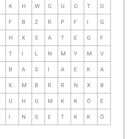
K
H
W
G
U
O
T
D
F
B
Z
R
P
F
I
G
H
X
S
A
T
E
G
F
T
I
L
N
M
Y
M
V
B
A
S
I
A
E
K
A
K
M
B
R
R
N
X
B
M
U
H
G
M
K
K
Ö
E
M
I
N
S
E
T
K
K
Ö