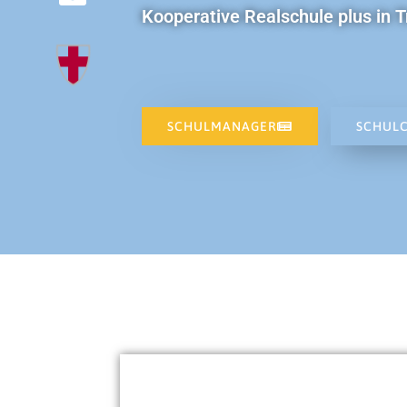
Kooperative Realschule plus in T
SCHULMANAGER
SCHUL