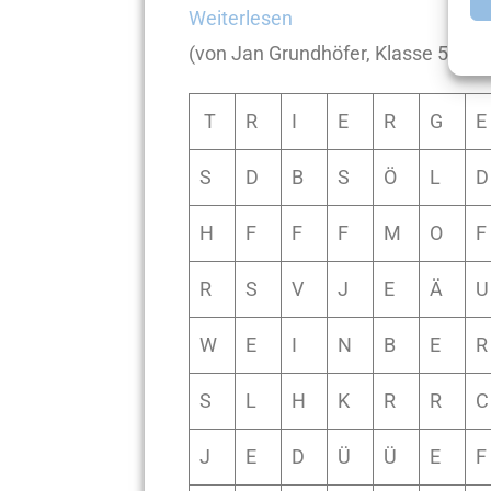
Weiterlesen
(von Jan Grundhöfer, Klasse 5b)
T
R
I
E
R
G
E
S
D
B
S
Ö
L
D
H
F
F
F
M
O
F
R
S
V
J
E
Ä
U
W
E
I
N
B
E
R
S
L
H
K
R
R
C
J
E
D
Ü
Ü
E
F