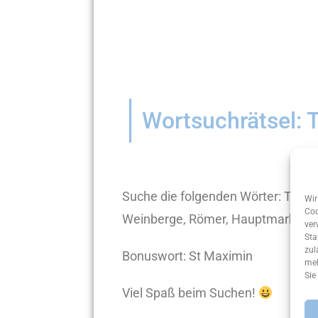
Wortsuchrätsel: T
Suche die folgenden Wörter: Trier,
Wir
Coo
Weinberge, Römer, Hauptmarkt, F
ver
Sta
zul
Bonuswort: St Maximin
meh
Sie
Viel Spaß beim Suchen!