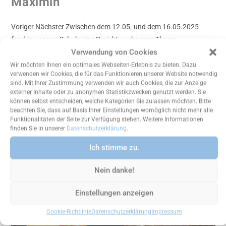
Maximin
Voriger Nächster Zwischen dem 12.05. und dem 16.05.2025
fand in unserer Schule eine Projektwoche zum Thema
Verwendung von Cookies
Nachhaltigkeit statt. In zahlreichen Projekten und
Mitmachstationen setzten sich Schülerinnen und Schüler aller
Wir möchten Ihnen ein optimales Webseiten-Erlebnis zu bieten. Dazu
verwenden wir Cookies, die für das Funktionieren unserer Website notwendig
Jahrgangsstufen…
sind. Mit Ihrer Zustimmung verwenden wir auch Cookies, die zur Anzeige
externer Inhalte oder zu anonymen Statistikzwecken genutzt werden. Sie
können selbst entscheiden, welche Kategorien Sie zulassen möchten. Bitte
Weiterlesen
beachten Sie, dass auf Basis Ihrer Einstellungen womöglich nicht mehr alle
Funktionalitäten der Seite zur Verfügung stehen. Weitere Informationen
finden Sie in unserer
Datenschutzerklärung
.
Ich stimme zu.
Nein danke!
Einstellungen anzeigen
Cookie-Richtlinie
Datenschutzerklärung
Impressum