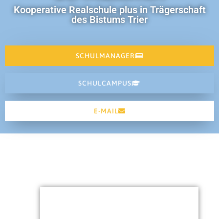
Kooperative Realschule plus in Trägerschaft
des Bistums Trier
SCHULMANAGER
SCHULCAMPUS
E-MAIL