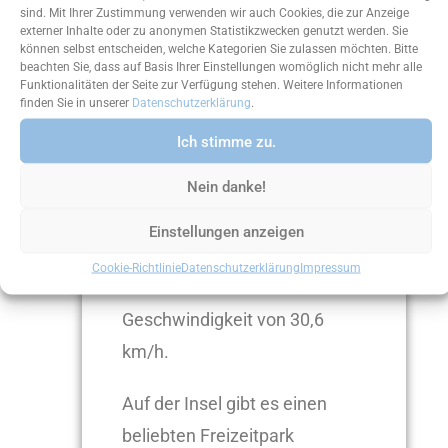
sind. Mit Ihrer Zustimmung verwenden wir auch Cookies, die zur Anzeige
externer Inhalte oder zu anonymen Statistikzwecken genutzt werden. Sie
Die Insel Phu Quoc befindet
können selbst entscheiden, welche Kategorien Sie zulassen möchten. Bitte
beachten Sie, dass auf Basis Ihrer Einstellungen womöglich nicht mehr alle
sich in der Nähe von Vietnam.
Funktionalitäten der Seite zur Verfügung stehen. Weitere Informationen
finden Sie in unserer
Datenschutzerklärung
.
Weiterlesen
Ich stimme zu.
Sie ist so nah, dass man
Nein danke!
dorthin mit einer Seilbahn
hinfahren kann. Die Fahrt der
Einstellungen anzeigen
Seilbahn dauert rund 20
Cookie-Richtlinie
Datenschutzerklärung
Impressum
Minuten und sie fährt mit einer
Geschwindigkeit von 30,6
km/h.
Auf der Insel gibt es einen
beliebten Freizeitpark