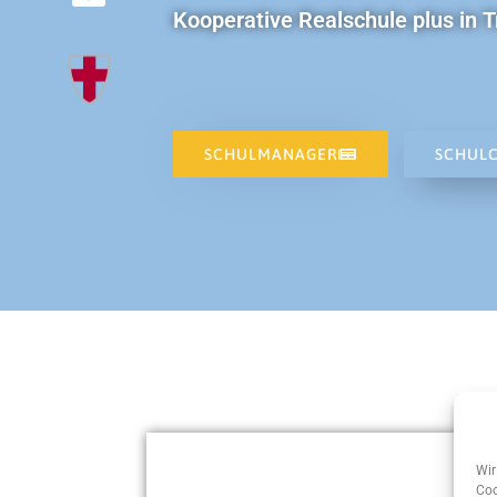
Kooperative Realschule plus in T
SCHULMANAGER
SCHUL
Wir
Coo