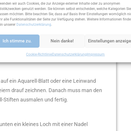
wenden wir auch Cookies, die zur Anzeige externer Inhalte oder zu anonymen
tistikzwecken genutzt werden. Sie können selbst entscheiden, welche Kategorien Sie
assen möchten. Bitte beachten Sie, dass auf Basis Ihrer Einstellungen womöglich ni
r alle Funktionalitäten der Seite zur Verfügung stehen. Weitere Informationen find
 in unserer
Datenschutzerklärung
.
henk-
Ich stimme zu.
Nein danke!
Einstellungen anzeig
Cookie-Richtlinie
Datenschutzerklärung
Impressum
auf ein Aquarell-Blatt oder eine Leinwand
ereiern drauf zeichnen. Danach muss man den
l-Stiften ausmalen und fertig.
unten ein kleines Loch mit einer Nadel