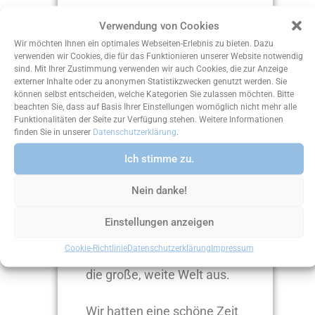
Wir sagen:
Verwendung von Cookies
Wir möchten Ihnen ein optimales Webseiten-Erlebnis zu bieten. Dazu
“Tschö!”
verwenden wir Cookies, die für das Funktionieren unserer Website notwendig
sind. Mit Ihrer Zustimmung verwenden wir auch Cookies, die zur Anzeige
externer Inhalte oder zu anonymen Statistikzwecken genutzt werden. Sie
können selbst entscheiden, welche Kategorien Sie zulassen möchten. Bitte
beachten Sie, dass auf Basis Ihrer Einstellungen womöglich nicht mehr alle
Funktionalitäten der Seite zur Verfügung stehen. Weitere Informationen
finden Sie in unserer
Datenschutzerklärung
.
Ich stimme zu.
Nein danke!
Einstellungen anzeigen
Cookie-Richtlinie
Datenschutzerklärung
Impressum
Die Klasse 9c schwärmt in
die große, weite Welt aus.
Wir hatten eine schöne Zeit