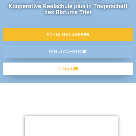
Kooperative Realschule plus in Trägerschaft
des Bistums Trier
SCHULMANAGER
SCHULCAMPUS
E-MAIL