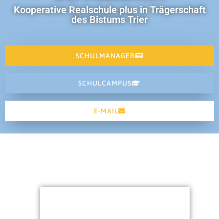
Kooperative Realschule plus in Trägerschaft
des Bistums Trier
SCHULMANAGER
SCHULCAMPUS
E-MAIL