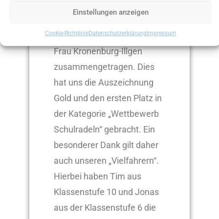
stolze 11.909 Kilometer für
Einstellungen anzeigen
das Team der St. Maximin-
Cookie-Richtlinie
Datenschutzerklärung
Impressum
Schule unter Leitung von
Frau Kronenburg-Illgen
zusammengetragen. Dies
hat uns die Auszeichnung
Gold und den ersten Platz in
der Kategorie „Wettbewerb
Schulradeln“ gebracht. Ein
besonderer Dank gilt daher
auch unseren „Vielfahrern“.
Hierbei haben Tim aus
Klassenstufe 10 und Jonas
aus der Klassenstufe 6 die