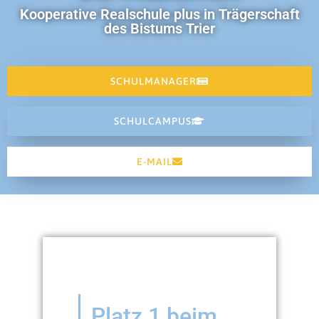
Kooperative Realschule plus in Trägerschaft
des Bistums Trier
SCHULMANAGER
SCHULCAMPUS
E-MAIL
Platz 1 beim