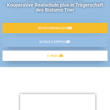
Kooperative Realschule plus in Trägerschaft
des Bistums Trier
SCHULMANAGER
SCHULCAMPUS
E-MAIL