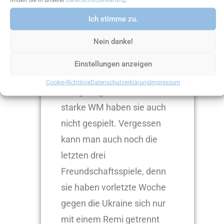
auf den EM-Titel? Die
Antwort ist wahrscheinlich:
Ich stimme zu.
„Nein.“
Nein danke!
Denn Deutschland ist 2020
Einstellungen anzeigen
schon im Achtelfinale
Cookie-Richtlinie
Datenschutzerklärung
Impressum
rausgeflogen und eine
starke WM haben sie auch
nicht gespielt. Vergessen
kann man auch noch die
letzten drei
Freundschaftsspiele, denn
sie haben vorletzte Woche
gegen die Ukraine sich nur
mit einem Remi getrennt