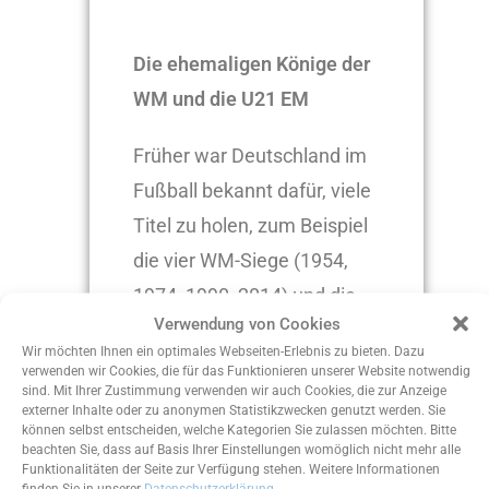
Die ehemaligen Könige der
WM und die U21 EM
Früher war Deutschland im
Fußball bekannt dafür, viele
Titel zu holen, zum Beispiel
die vier WM-Siege (1954,
1974, 1990, 2014) und die
Verwendung von Cookies
EM-Siege(1972, 1980,
Wir möchten Ihnen ein optimales Webseiten-Erlebnis zu bieten. Dazu
1996).
verwenden wir Cookies, die für das Funktionieren unserer Website notwendig
sind. Mit Ihrer Zustimmung verwenden wir auch Cookies, die zur Anzeige
externer Inhalte oder zu anonymen Statistikzwecken genutzt werden. Sie
Doch hat Deutschland
können selbst entscheiden, welche Kategorien Sie zulassen möchten. Bitte
beachten Sie, dass auf Basis Ihrer Einstellungen womöglich nicht mehr alle
nächstes Jahr eine Chance
Funktionalitäten der Seite zur Verfügung stehen. Weitere Informationen
finden Sie in unserer
Datenschutzerklärung
.